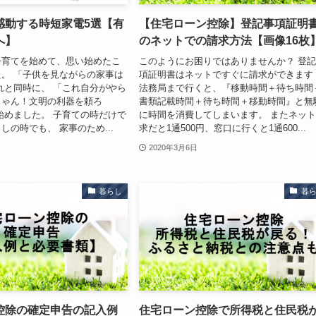
感動する時短家電5選【有
【住宅ローン控除】登記事項証明
へ】
のネットでの請求方法【画像16枚
子育てを始めて、思い始めたこ
このようにお困りではありませんか？ 登
。 「子供を見ながらの家事は
項証明書はネットですぐに請求ができます
れと同時に、 「これ自分がやら
法務局まで行くと、『移動時間＋待ち時間
じゃん！文明の利器を頼ろ
書類記載時間＋待ち時間＋移動時間』と無
始めました。 子育ての時だけで
に時間を消費してしまいます。 またネッ
しの時でも、 家事のため...
求だと1通500円、窓口に行くと1通600...
2020年3月6日
暮らし
暮
控除の確定申告の記入例
住宅ローン控除で所得税と住民税