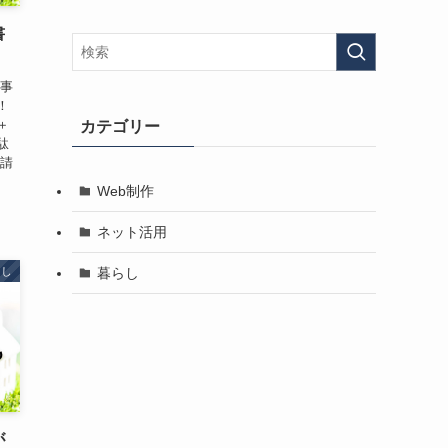
書
】
記事
！
＋
カテゴリー
駄
ト請
Web制作
ネット活用
暮らし
らし
が