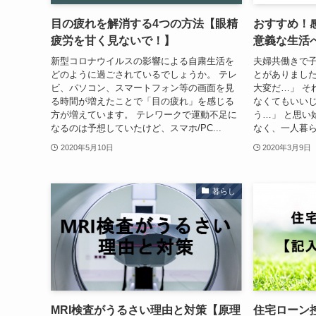
目の疲れを解消する4つの方法【眼精
おすすめ！
疲労を甘く見ないで！】
意義な生活
新型コロナウイルスの影響による自粛生活を
夫婦共働きで
どのように過ごされているでしょうか。 テレ
とがありました
ビ、パソコン、スマートフォン等の画面を見
大変だ…」 そ
る時間が増えたことで「目の疲れ」を感じる
なくてもいい
方が増えています。 テレワークで運動不足に
う…」 と思い
なるのは予想していたけど、スマホ/PC...
なく、一人暮ら
2020年5月10日
2020年3月9日
暮らし
MRI検査がうるさい理由と対策【原理
住宅ローン